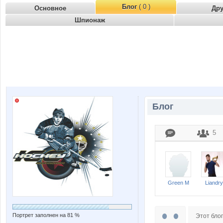
Блог
( 0 )
Основное
Др
Шпионаж
Блог
5
Green M
Liandry
Портрет заполнен на 81 %
Этот блог