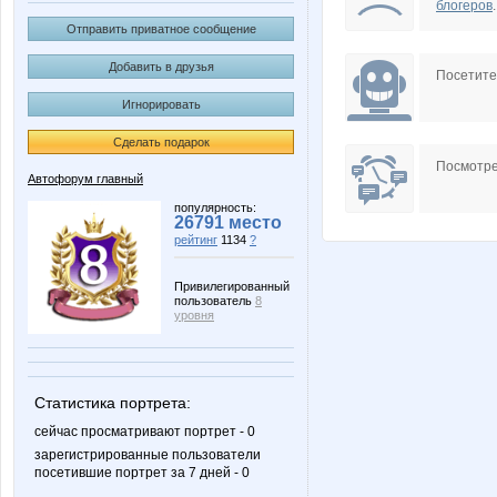
блогеров
.
Отправить приватное сообщение
Добавить в друзья
Посетит
Игнорировать
Сделать подарок
Посмотре
Автофорум главный
популярность:
26791 место
рейтинг
1134
?
Привилегированный
пользователь
8
уровня
Статистика портрета:
сейчас просматривают портрет - 0
зарегистрированные пользователи
посетившие портрет за 7 дней - 0